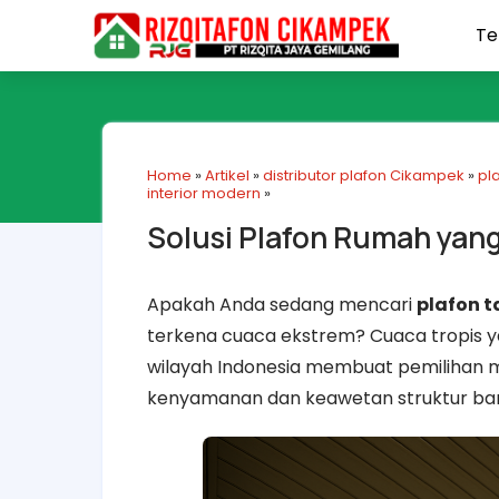
Te
Home
»
Artikel
»
distributor plafon Cikampek
»
pl
interior modern
»
Solusi Plafon Rumah yan
Apakah Anda sedang mencari
plafon 
terkena cuaca ekstrem? Cuaca tropis y
wilayah Indonesia membuat pemilihan ma
kenyamanan dan keawetan struktur ba