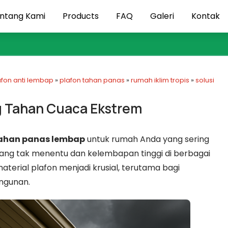
ntang Kami
Products
FAQ
Galeri
Kontak
afon anti lembap
»
plafon tahan panas
»
rumah iklim tropis
»
solusi
g Tahan Cuaca Ekstrem
tahan panas lembap
untuk rumah Anda yang sering
ang tak menentu dan kelembapan tinggi di berbagai
terial plafon menjadi krusial, terutama bagi
ngunan.