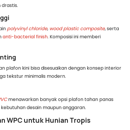
drastis.
nggi
ain
polyvinyl chloride
,
wood plastic composite
, serta
n
anti-bacterial finish
. Komposisi ini memberi
inting
lan plafon kini bisa disesuaikan dengan konsep interior
gga tekstur minimalis modern.
PVC
menawarkan banyak opsi plafon tahan panas
 kebutuhan desain maupun anggaran.
dan WPC untuk Hunian Tropis