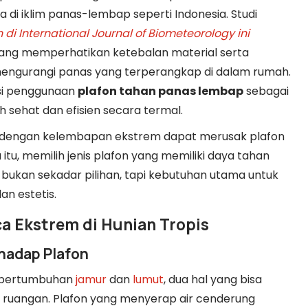
di iklim panas-lembap seperti Indonesia. Studi
n di International Journal of Biometeorology ini
ng memperhatikan ketebalan material serta
n mengurangi panas yang terperangkap di dalam rumah.
si penggunaan
plafon tahan panas lembap
sebagai
ih sehat dan efisien secara termal.
an dengan kelembapan ekstrem dapat merusak plafon
itu, memilih jenis plafon yang memiliki daya tahan
bukan sekadar pilihan, tapi kebutuhan utama untuk
an estetis.
a Ekstrem di Hunian Tropis
hadap Plafon
u pertumbuhan
jamur
dan
lumut
, dua hal yang bisa
a ruangan. Plafon yang menyerap air cenderung