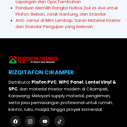
Lapangan dan Opsi Tambahan
Panduan Memilih Rangka Hollow 2x4 vs 4x4 untuk
Plafon: Beban, Jarak Gantung, dan Standar
Anti-Jamur di Iklim Lembap: Saran Material Interior
dan Standar Pengujian yang Relevan
RIZQITAFON CIKAMPEK
Distributor
Plafon PVC
,
WPC Panel
,
Lantai Vinyl &
SPC
, dan material interior modern di Cikampek,
Karawang. Melayani supply material, pengiriman,
serta jasa pemasangan profesional untuk rumah,
kantor, ruko, masjid, hingga proyek komersial.