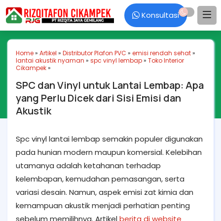
Konsultasi
Home
»
Artikel
»
Distributor Plafon PVC
»
emisi rendah sehat
»
lantai akustik nyaman
»
spc vinyl lembap
»
Toko Interior
Cikampek
»
SPC dan Vinyl untuk Lantai Lembap: Apa
yang Perlu Dicek dari Sisi Emisi dan
Akustik
Spc vinyl lantai lembap semakin populer digunakan
pada hunian modern maupun komersial. Kelebihan
utamanya adalah ketahanan terhadap
kelembapan, kemudahan pemasangan, serta
variasi desain. Namun, aspek emisi zat kimia dan
kemampuan akustik menjadi perhatian penting
sebelum memilihnya. Artikel
berita di website